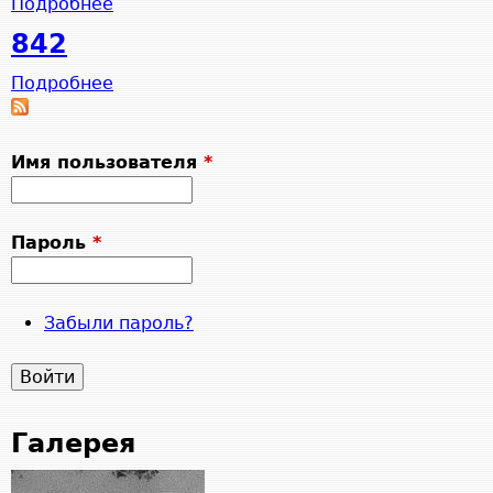
Подробнее
1
о
8
842
4
Подробнее
8
о
8
4
Имя пользователя
2
*
Пароль
*
Забыли пароль?
Галерея