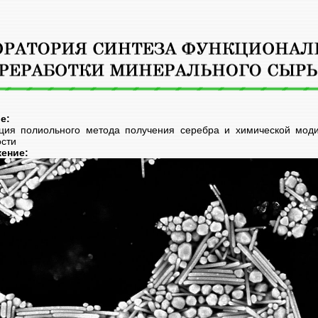
Jump to navigation
ие:
ция полиольного метода получения серебра и химической мод
ости
жение: