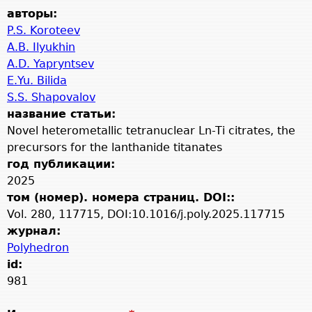
авторы:
P.S. Koroteev
A.B. Ilyukhin
A.D. Yapryntsev
E.Yu. Bilida
S.S. Shapovalov
название статьи:
Novel heterometallic tetranuclear Ln-Ti citrates, the
precursors for the lanthanide titanates
год публикации:
2025
том (номер). номера страниц. DOI::
Vol. 280, 117715, DOI:10.1016/j.poly.2025.117715
журнал:
Polyhedron
id:
981